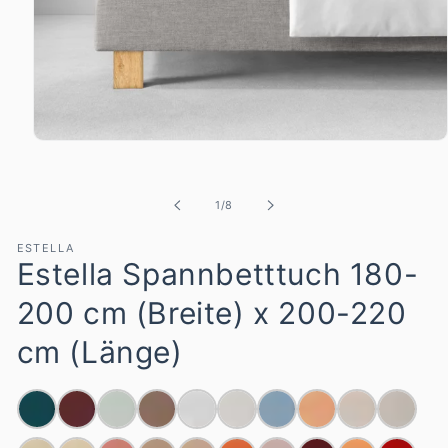
Medien
1
in
Modal
von
1
/
8
öffnen
ESTELLA
Estella Spannbetttuch 180-
200 cm (Breite) x 200-220
cm (Länge)