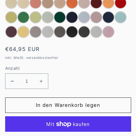
Normaler
€64,95 EUR
Preis
inkl. MwSt. versandkostenfrei
Anzahl
Verringere
Erhöhe
die
die
Menge
Menge
für
für
In den Warenkorb legen
Estella
Estella
Spannbetttuch
Spannbetttuch
180-
180-
200
200