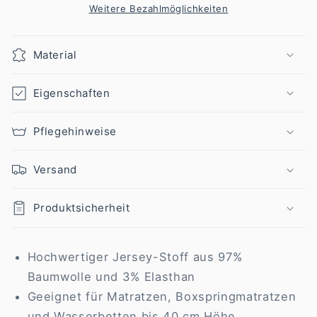
cm
cm
Weitere Bezahlmöglichkeiten
(Breite)
(Breite)
x
x
Material
200-
200-
220
220
cm
cm
Eigenschaften
(Länge)
(Länge)
Pflegehinweise
Versand
Produktsicherheit
Hochwertiger Jersey-Stoff aus 97%
Baumwolle und 3% Elasthan
Geeignet für Matratzen, Boxspringmatratzen
und Wasserbetten bis 40 cm Höhe