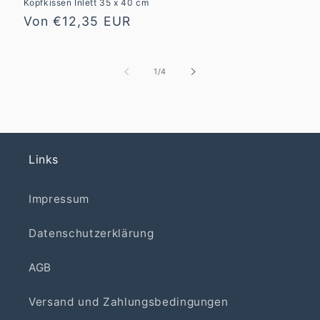
Kopfkissen Inlett 35 x 40 cm
Normaler
Von €12,35 EUR
Preis
von
1
/
4
Links
Impressum
Datenschutzerklärung
AGB
Versand und Zahlungsbedingungen