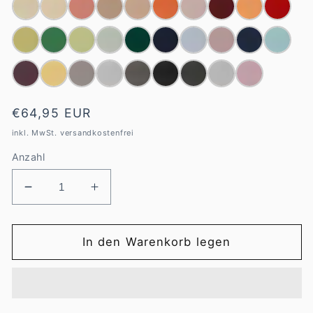
Normaler
€64,95 EUR
Preis
inkl. MwSt. versandkostenfrei
Anzahl
Verringere
Erhöhe
die
die
Menge
Menge
für
für
In den Warenkorb legen
Estella
Estella
Spannbetttuch
Spannbetttuch
180-
180-
200
200