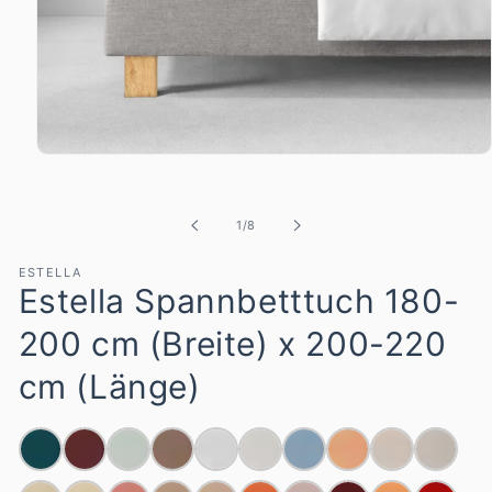
Medien
1
in
Modal
von
1
/
8
öffnen
ESTELLA
Estella Spannbetttuch 180-
200 cm (Breite) x 200-220
cm (Länge)