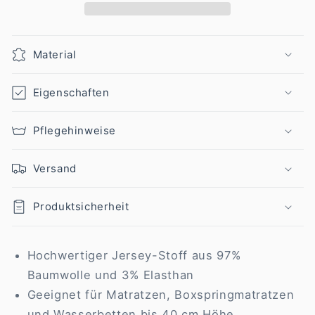
cm
cm
(Breite)
(Breite)
x
x
Material
200-
200-
220
220
cm
cm
Eigenschaften
(Länge)
(Länge)
Pflegehinweise
Versand
Produktsicherheit
Hochwertiger Jersey-Stoff aus 97%
Baumwolle und 3% Elasthan
Geeignet für Matratzen, Boxspringmatratzen
und Wasserbetten bis 40 cm Höhe