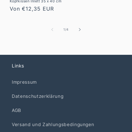
Kopfkissen Inlett 35 x 40 cm
Normaler
Von €12,35 EUR
Preis
von
1
/
4
Links
Impressum
Datenschutzerklärung
AGB
Versand und Zahlungsbedingungen